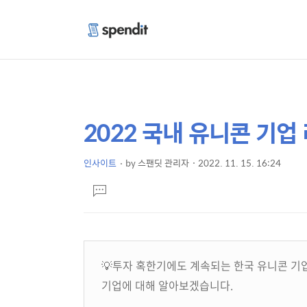
2022 국내 유니콘 기업
상
본
문
세
제
인사이트
by
스팬딧 관리자
2022. 11. 15. 16:24
컨
본
목
텐
댓
문
글
츠
달
기
💡투자 혹한기에도 계속되는 한국 유니콘 기업
기업에 대해 알아보겠습니다.