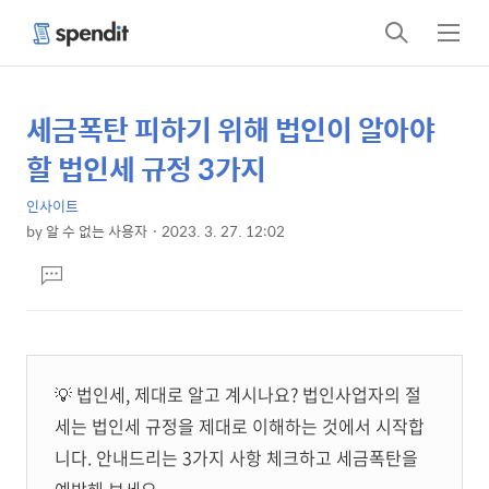
검
메
색
뉴
세금폭탄 피하기 위해 법인이 알아야
상
본
문
세
할 법인세 규정 3가지
제
컨
목
인사이트
텐
by
알 수 없는 사용자
2023. 3. 27. 12:02
츠
본
댓
문
글
달
기
💡 법인세, 제대로 알고 계시나요? 법인사업자의 절
세는 법인세 규정을 제대로 이해하는 것에서 시작합
니다. 안내드리는 3가지 사항 체크하고 세금폭탄을