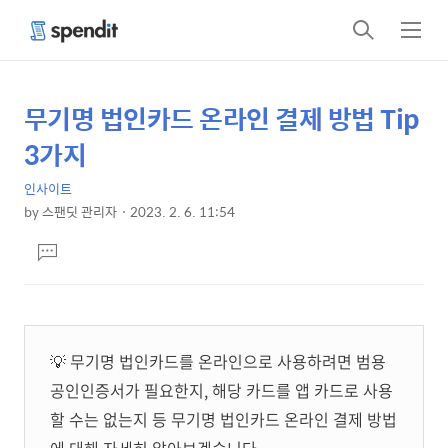
검
메
색
뉴
무기명 법인카드 온라인 결제 방법 Tip
상
본
문
세
3가지
제
컨
목
인사이트
텐
by
스팬딧 관리자
2023. 2. 6. 11:54
츠
본
댓
문
글
달
기
💡 무기명 법인카드를 온라인으로 사용하려면 범용
공인인증서가 필요한지, 해당 카드를 앱 카드로 사용
할 수는 없는지 등 무기명 법인카드 온라인 결제 방법