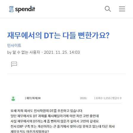
검
메
색
뉴
재무에서의 DT는 다들 뻔한가요?
상
본
문
세
인사이트
제
컨
by
알 수 없는 사용자
2021. 11. 25. 14:03
목
본
텐
댓
문
츠
글
달
기