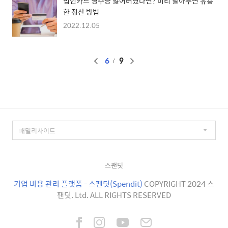
법인카드 영수증 잃어버렸다면? 미리 알아두면 유용
한 정산 방법
2022.12.05
페
6
9
이
징
스팬딧
기업 비용 관리 플랫폼 - 스팬딧(Spendit)
COPYRIGHT 2024 스
팬딧. Ltd. ALL RIGHTS RESERVED