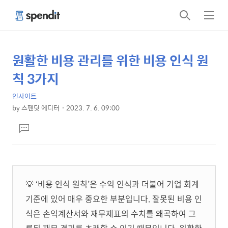
검
메
색
뉴
원활한 비용 관리를 위한 비용 인식 원
상
본
문
세
칙 3가지
제
컨
목
인사이트
텐
by
스펜딧 에디터
2023. 7. 6. 09:00
츠
본
댓
문
글
달
기
💡 ‘비용 인식 원칙’은 수익 인식과 더불어 기업 회계
기준에 있어 매우 중요한 부분입니다. 잘못된 비용 인
식은 손익계산서와 재무제표의 수치를 왜곡하여 그