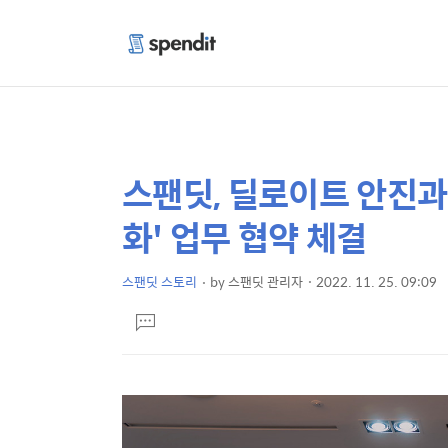
스팬딧, 딜로이트 안진과
상
본
문
세
화' 업무 협약 체결
제
컨
목
텐
스팬딧 스토리
by
스팬딧 관리자
2022. 11. 25. 09:09
본
츠
댓
문
글
달
기