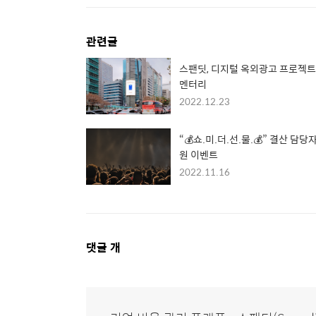
관련글
스팬딧, 디지털 옥외광고 프로젝트
멘터리
2022.12.23
“💰쇼.미.더.선.물.💰” 결산 담당
원 이벤트
2022.11.16
댓
댓글
개
글
영
역