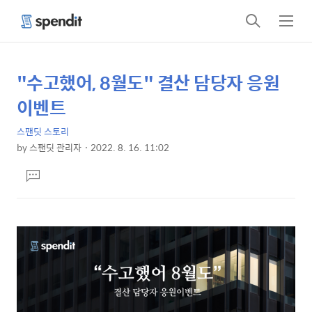
검
메
색
뉴
"수고했어, 8월도" 결산 담당자 응원
상
본
문
세
이벤트
제
컨
목
스팬딧 스토리
텐
by
스팬딧 관리자
2022. 8. 16. 11:02
츠
본
댓
문
글
달
기