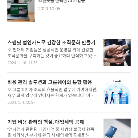
스팬딧을 선택한 AI 기업들
2023.10.05
스팬딧 법인카드로 건강한 조직문화 만들기
💡 현대의 기업들은 성공적인 운영을 위해 건강한
조직문화를 구축하는 것이 중요하다 인식하고 있습
니다. 이에 따라, 임직원의 편의성과 기업의 경영 효
2024. 1. 18. 11:55
율성을 동시에 고려할 수 있는 도구로서 ‘개인형 법
인카드’가 주목받고 있습니다. 이번 글에서는 스팬
딧의 개인형 법인카드를 활용한 기업문화를 만들어
비용 관리 솔루션과 그룹웨어의 통합 활용
나가는 방법과 그 중요성에 대해 살펴보겠습니다.
💡 그룹웨어가 조직의 효율적인 업무에 기여하지만,
1. 조직문화의 중요성과 실현 방법 조직문화는 기업
재무 회계 업무에 있어서는 한계가 있습니다. 이에
의 DNA로, 임직원의 업무 태도, 팀워크, 그리고 기
대한 효과적인 대안으로 비용 관리 SaaS인 스팬딧
업의 가치를 형성하는 핵심입니다. 건강한 조직문화
2024. 1. 4. 10:37
이 주목받고 있습니다. 재무 회계 업무에서 요구되
는 효과적인 리더십과 팀워크를 촉진하며, 이는 높
는 특화된 기능을 스팬딧이 제공하는 비용 관리 솔
은 생산성과 직원들의 직무 만족도로 이어집니다.
루션을 사용함으로써 더욱 효율적으로 처리할 수 있
또한, 인재 유치와 유지에도 영향을 미치므로, 경쟁
기업 비용 관리의 핵심, 매입세액 공제
습니다. 이번 글에서는 그룹웨어의 한계를 극복하고
이 치열한 비즈니스 환경에서는 중요한 경쟁 우위
💡 사업과 관련된 매입세액 중 세법상 불공제 항목
재무 회계 업무를 효과적으로 관리하기 위한 스팬딧
요소가 됩니다. 여기서 ..
을 제외하면 부가세 환급 시 매입세액 공제를 받을
의 기능들에 주목해 보겠습니다. 끊임없이 진화하는