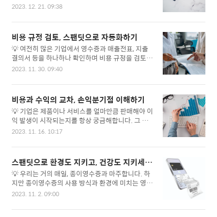
수 있습니다. 따라서 매입세액 공제를 많이 받을수
현대의 비즈니스 환경에 있어 업무의 효율성과 생산
2023. 12. 21. 09:38
록 부가가치세 납부 세액이 줄어드는 것이지요. 오
성은 성공의 핵심이라 볼 수 있습니다. 그에 따라 프
늘은 기업 비용 관리에 중요한 역할을 하는 매입세
로세스 기반의 방법론과 IT 기술이 날로 발전하고
액 공제와 불공제에 대해 알아보고, 더욱 많은 항목
있습니다. 따라서 현명한 조직은 업무 프로세스의
비용 규정 검토, 스팬딧으로 자동화하기
의 매입세액 공제를 위한 효과적인 비용 관리 전략
효율적 개선이 생산성 향상으로 이어지고, 이를 통
💡 여전히 많은 기업에서 영수증과 매출전표, 지출
에 대해 고민해 보겠습니다. ‘매입세액 공제/매입세
해 비로소 지속적인 성..
결의서 등을 하나하나 확인하며 비용 규정을 검토하
액 불공제’란? 일반적으로 사업을 운영하기 위해 발
는 일에 상당한 시간과 노력을 들이고 있습니다. 오
생한 매입 금액에 대한 부가세는, 부가세 납부 시점
2023. 11. 30. 09:40
늘은 이러한 경비 지출 규정 검토의 일일 확인으로
에서 공제를 통해 세액 경감의 혜택을 받을 수 있고
인해 발생하는 어려움과 그 해결책에 대해 살펴보겠
이것을 ‘매입세액 공제’라고 합니다. 그러나 모든 항
습니다. 비용 규정 검토의 자동화는 기업의 효율적
목이 매입세액으로 인정되어 공제되는 것은 아닙니
비용과 수익의 교차, 손익분기점 이해하기
경제 운영을 위해 꼭 필요한 걸까요? 최근 들어 HR
다. 공제되는 매입세액은 기본적으로 사업과 관련이
💡 기업은 제품이나 서비스를 얼마만큼 판매해야 이
솔루션이나 그룹웨어 등을 통해 근무 시간 확인도
있어야 하며, 관련이..
익 발생이 시작되는지를 항상 궁금해합니다. 그 시
휴가 사용 절차도 디지털화된 곳들이 다수 존재합니
작점을 알기 위해서는 비용과 수익이 교차하는 지
다. 인사 및 총무와 관련된 일련의 업무들이 오프라
2023. 11. 16. 10:17
점, 즉 손익분기점(BEP) 계산이 필수인데요, 이번
인에서 온라인으로 이전되며, 업무의 많은 부분이
글에서는 손익분기점 계산의 중요성과 방법, 그리고
자동화되기 시작한 것이지요. 그렇다면 회사의 경영
재무제표를 활용하여 손익분기점을 이해하는 법에
과 살림을 담당하는 재무회계 및 경리 부서의 업무
스팬딧으로 환경도 지키고, 건강도 지키세
대해 알아봅시다. 비즈니스를 운영하는 대부분의 기
는 어떨까요? 예전과 달리, 많은 부분이 디지털로 전
요!
💡 우리는 거의 매일, 종이영수증과 마주합니다. 하
업 목표는 비용을 줄이고, 더욱 높은 수익을 창출하
환되어 자동화되어 한..
지만 종이영수증의 사용 방식과 환경에 미치는 영
는 일에 있을 것입니다. 더 큰 수익을 내기 위해서는
향, 건강을 해롭게 하는 요인 등으로 인해 점점 더 종
수익성과 비용 효율성의 균형 있는 유지가 필요합니
2023. 11. 2. 09:00
이영수증과 멀어지는 것이 바람직하겠지요. 이번 글
다. 따라서 수익만큼 중요한 것이 바로 비용이며, 어
에서는 종이 영수증 사용의 해로운 점에 대해 알아
느 지점에서 이 둘의 교차점이 발생하는지를 알아내