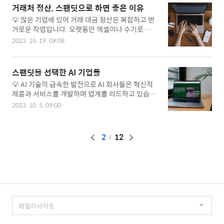
보고, 전자영수증과 디지털 비용관리의 이점에 대해
고, 그것을 대비하는 일은 수익을 높이는 데 매우 중
거래처 정산, 스팬딧으로 하면 좋은 이유
알아보겠습니다. 우리의 삶은 디지털로 빠르게 변화
요한 부분을 차지합니다. 비용과 수익이 교차하는
💡 많은 기업에 있어 거래 대금 정산은 복잡하고 번
하고 있습니다. 스마트폰, 태블릿, 컴퓨터와 함께 우
포인트, 바로 이 ..
거로운 작업입니다. 오랫동안 엑셀이나 수기로 정산
리는 많은 정보를 디지털화하고 있지요. 그러한 흐
을 관리하다 보면, 어떤 거래처에서 얼마의 돈을 받
름 속에서 국민 건강 및 환경, 자원 낭비 등에 대한
2023. 10. 19. 09:08
아야 하는지 혼란스러워지고, 결산 후에 불일치된
해결책의 일환으로 전자영수증을 활성화하려는 정
금액을 찾는 일이 흔해집니다. 그러한 어려움을 줄
부의 움직임이 시작된 지 10년여가 지났습니다. 하
이고 보다 효율적인 거래 정산 과정을 위해 스팬딧
지만 여전히 우리는 일상에서 쉽게 종이영수증을 마
스팬딧을 선택한 AI 기업들
이 어떤 역할을 할 수 있는지 알아봅시다. 거래처 정
주하고 있는데요, 이에 종이영수증이 지닌 다양한
💡 AI 기술의 급속한 발전으로 AI 회사들은 혁신적
산, 어떻게 하고 계시나요? 여전히 엑셀이나 수기로
문제점 중 건강에 끼치..
제품과 서비스를 개발하며 업계를 리드하고 있습니
입력해 관리하고, 결재도 따로 받고 계시나요? 거래
다. AI 기업들이 빠르게 성장하는 만큼, 비용 관리는
대금 정산이 필요한 모든 회사가 저마다의 지급 프
2023. 10. 5. 09:00
항상 고려해야 할 중요한 측면 중 하나입니다. 이러
로세스를 가지고 있을 텐데요, 업무 특성상 내/외부
한 이유로 많은 AI 기업들이 비용 관리 플랫폼을 적
정산을 함께 관리해야 하거나, 잦은 지급 주기 및 여
극적으로 도입하고 있는데요, 그 중 스팬딧을 선택
러 거래처를 다뤄야 할수록 정산 관리는 더욱 복잡
페
2
12
한 고객사는 어디인지 그리고 그 이유로는 어떠한
하고 어려워집니다. 특히, 어렵사리 정산을 마쳤는
것들이 있는지 알아봅시다. 지난 몇 년 동안 AI 기술
이
데 금액이 맞지..
은 혁신적인 발전을 이루며 다양한 산업 분야에 혁
징
신을 불러왔습니다. AI 회사들은 스스로 주도적으로
새로운 제품과 서비스를 개발하며 업계를 리드하고
있습니다. 그러나 AI 기업들이 빠르게 성장하는 동
안, 높은 초기 비용과 지속적인 비용 관리는 항상 고
려해야 할 중요한 측면 중 하나입니다. 이에 따라 A
I..