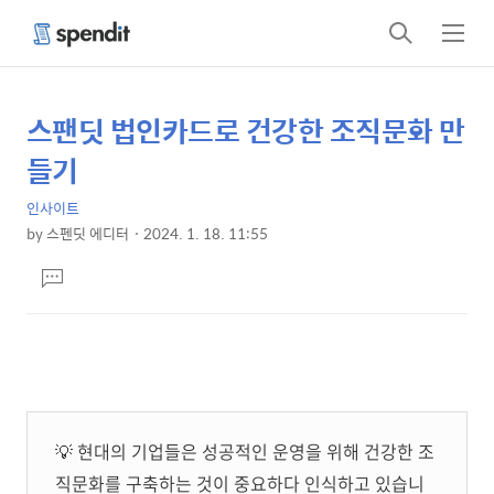
검
메
색
뉴
스팬딧 법인카드로 건강한 조직문화 만
상
본
문
세
들기
제
컨
목
인사이트
텐
by
스펜딧 에디터
2024. 1. 18. 11:55
츠
본
댓
문
글
달
기
💡 현대의 기업들은 성공적인 운영을 위해 건강한 조
직문화를 구축하는 것이 중요하다 인식하고 있습니