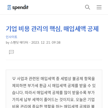
검
메
색
뉴
기업 비용 관리의 핵심, 매입세액 공제
상
본
문
세
인사이트
제
컨
by
스펜딧 에디터
2023. 12. 21. 09:38
목
본
텐
댓
문
츠
글
달
기
💡 사업과 관련된 매입세액 중 세법상 불공제 항목을
제외하면 부가세 환급 시 매입세액 공제를 받을 수 있
습니다. 따라서 매입세액 공제를 많이 받을수록 부가
가치세 납부 세액이 줄어드는 것이지요. 오늘은 기업
비용 관리에 중요한 역할을 하는 매입세액 공제와 불