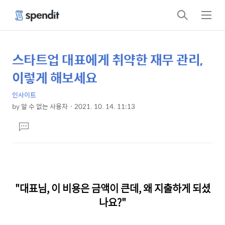
검
메
색
뉴
스타트업 대표에게 취약한 재무 관리,
상
본
문
세
이렇게 해보세요
제
컨
목
인사이트
텐
by
알 수 없는 사용자
2021. 10. 14. 11:13
츠
본
댓
문
글
달
기
"대표님, 이 비용은 금액이 큰데, 왜 지출하게 되셨
나요?"